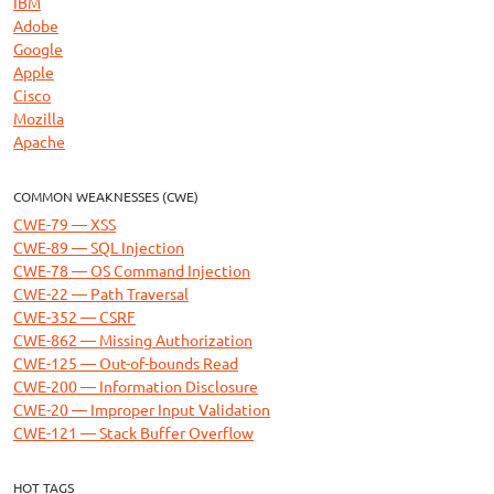
IBM
Adobe
Google
Apple
Cisco
Mozilla
Apache
COMMON WEAKNESSES (CWE)
CWE-79 — XSS
CWE-89 — SQL Injection
CWE-78 — OS Command Injection
CWE-22 — Path Traversal
CWE-352 — CSRF
CWE-862 — Missing Authorization
CWE-125 — Out-of-bounds Read
CWE-200 — Information Disclosure
CWE-20 — Improper Input Validation
CWE-121 — Stack Buffer Overflow
HOT TAGS