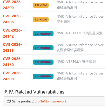
CVE-2026-
NVIDIA Triton Inference Server
7.5 HIGH
路径遍历漏洞
24209
CVE-2026-
NVIDIA Triton Inference Server
7.3 HIGH
安全漏洞
24206
CVE-2026-
NVIDIA TRT-LLM 代码问题漏洞
6.3 MEDIUM
24142
CVE-2026-
NVIDIA Triton Inference Server
5.7 MEDIUM
资源管理错误漏洞
24215
CVE-2026-
NVIDIA TRT-LLM 安全漏洞
5.5 MEDIUM
24160
CVE-2026-
NVIDIA Triton Inference Server
5.3 MEDIUM
路径遍历漏洞
24208
IV. Related Vulnerabilities
Same product:
BioNeMo Framework