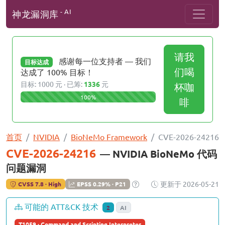
- AI
神龙漏洞库
请我
感谢每一位支持者 — 我们
目标达成
们喝
达成了 100% 目标！
目标: 1000 元 · 已筹:
1336
元
杯咖
100%
啡
首页
NVIDIA
BioNeMo Framework
CVE-2026-24216
CVE-2026-24216
— NVIDIA BioNeMo 代码
问题漏洞
更新于 2026-05-21
CVSS 7.8 · High
EPSS 0.29% · P21
可能的 ATT&CK 技术
2
AI
T1059 · Command and Scripting Interpreter