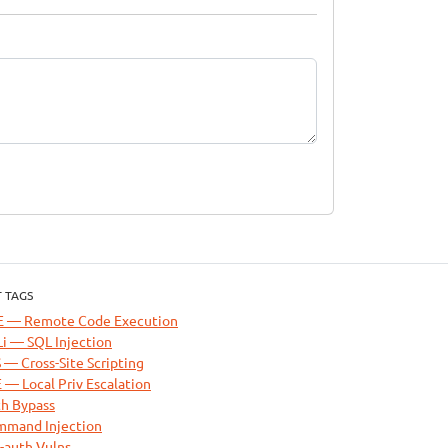
 TAGS
E — Remote Code Execution
i — SQL Injection
 — Cross-Site Scripting
 — Local Priv Escalation
h Bypass
mand Injection
-auth Vulns