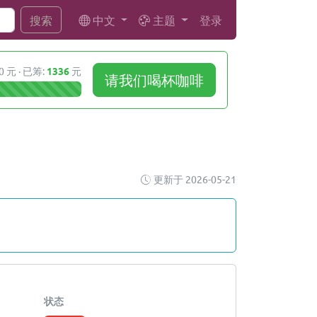
中文
主题
登录
搜索
0 元 · 已筹:
1336
元
请我们喝杯咖啡
更新于 2026-05-21
状态