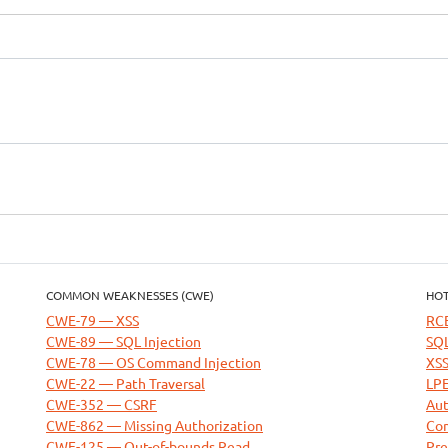
COMMON WEAKNESSES (CWE)
HOT
CWE-79 — XSS
RC
CWE-89 — SQL Injection
SQL
CWE-78 — OS Command Injection
XSS
CWE-22 — Path Traversal
LPE
CWE-352 — CSRF
Aut
CWE-862 — Missing Authorization
Com
CWE-125 — Out-of-bounds Read
Pre