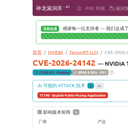
- AI
神龙漏洞库
POC 列表
漏洞
感谢每一位支持者 — 我们达成了 
目标达成
首页
NVIDIA
TensorRT-LLM
CVE-2026-
CVE-2026-24142
— NVIDI
CVSS 6.3 · Medium
EPSS 0.38% · P31
可能的 ATT&CK 技术
1
AI
T1190 · Exploit Public-Facing Application
影响版本矩阵
1
厂商
产品