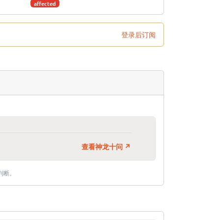
affected
登录后订阅
查看神龙十问 ↗
判断。