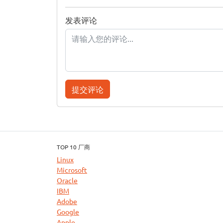
发表评论
提交评论
TOP 10 厂商
Linux
Microsoft
Oracle
IBM
Adobe
Google
Apple