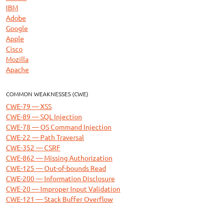
IBM
Adobe
Google
Apple
Cisco
Mozilla
Apache
COMMON WEAKNESSES (CWE)
CWE-79 — XSS
CWE-89 — SQL Injection
CWE-78 — OS Command Injection
CWE-22 — Path Traversal
CWE-352 — CSRF
CWE-862 — Missing Authorization
CWE-125 — Out-of-bounds Read
CWE-200 — Information Disclosure
CWE-20 — Improper Input Validation
CWE-121 — Stack Buffer Overflow