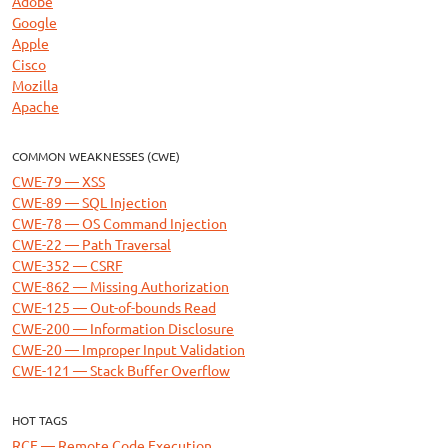
Adobe
Google
Apple
Cisco
Mozilla
Apache
COMMON WEAKNESSES (CWE)
CWE-79 — XSS
CWE-89 — SQL Injection
CWE-78 — OS Command Injection
CWE-22 — Path Traversal
CWE-352 — CSRF
CWE-862 — Missing Authorization
CWE-125 — Out-of-bounds Read
CWE-200 — Information Disclosure
CWE-20 — Improper Input Validation
CWE-121 — Stack Buffer Overflow
HOT TAGS
RCE — Remote Code Execution