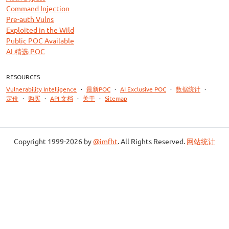
Command Injection
Pre-auth Vulns
Exploited in the Wild
Public POC Available
AI 精选 POC
RESOURCES
Vulnerability Intelligence
·
最新POC
·
AI Exclusive POC
·
数据统计
·
定价
·
购买
·
API 文档
·
关于
·
Sitemap
Copyright 1999-2026 by
@imfht
. All Rights Reserved.
网站统计