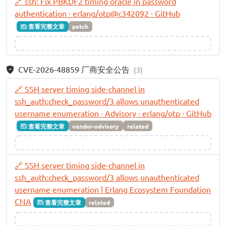
🔗 ssh: Fix PBKDF2 timing oracle in password
authentication · erlang/otp@c342092 · GitHub
查看完整文章
patch
CVE-2026-48859 厂商安全公告
(3)
🔗 SSH server timing side-channel in
ssh_auth:check_password/3 allows unauthenticated
username enumeration · Advisory · erlang/otp · GitHub
查看完整文章
vendor-advisory
related
🔗 SSH server timing side-channel in
ssh_auth:check_password/3 allows unauthenticated
username enumeration | Erlang Ecosystem Foundation
CNA
查看完整文章
related