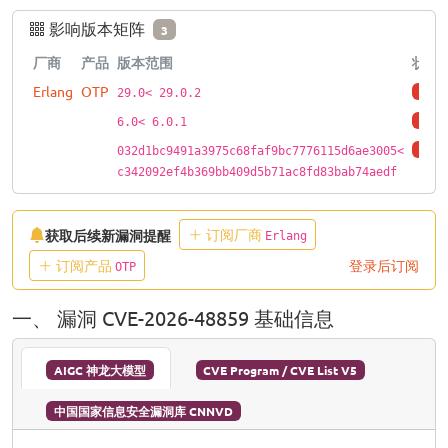
影响版本矩阵
3
厂商
产品
版本范围
状态
Erlang
OTP
affec
29.0< 29.0.2
affec
6.0< 6.0.1
affec
032d1bc9491a3975c68faf9bc7776115d6ae3005<
c342092ef4b369bb409d5b71ac8fd83bab74aedf
订阅厂商
获取后续新漏洞提醒
Erlang
订阅产品
登录后订阅
OTP
一、 漏洞 CVE-2026-48859 基础信息
AIGC 神龙大模型
CVE Program / CVE List V5
中国国家信息安全漏洞库 CNNVD