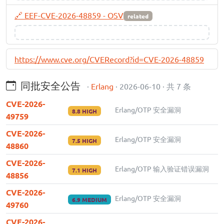
🔗 EEF-CVE-2026-48859 - OSV
related
https://www.cve.org/CVERecord?id=CVE-2026-48859
同批安全公告
·
Erlang
· 2026-06-10 · 共 7 条
CVE-2026-
Erlang/OTP 安全漏洞
8.8 HIGH
49759
CVE-2026-
Erlang/OTP 安全漏洞
7.5 HIGH
48860
CVE-2026-
Erlang/OTP 输入验证错误漏洞
7.1 HIGH
48856
CVE-2026-
Erlang/OTP 安全漏洞
6.9 MEDIUM
49760
CVE-2026-