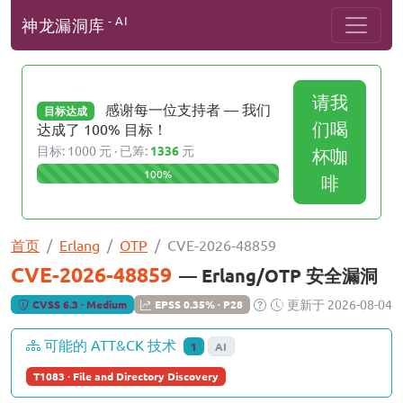
- AI
神龙漏洞库
请我
感谢每一位支持者 — 我们
目标达成
们喝
达成了 100% 目标！
目标: 1000 元 · 已筹:
1336
元
杯咖
100%
啡
首页
Erlang
OTP
CVE-2026-48859
CVE-2026-48859
— Erlang/OTP 安全漏洞
更新于 2026-08-04
CVSS 6.3 · Medium
EPSS 0.35% · P28
可能的 ATT&CK 技术
1
AI
T1083 · File and Directory Discovery