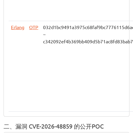
Erlang
OTP
032d1bc9491a3975c68faf9bc7776115d6a
~
c342092ef4b369bb409d5b71ac8fd83bab7
二、漏洞 CVE-2026-48859 的公开POC