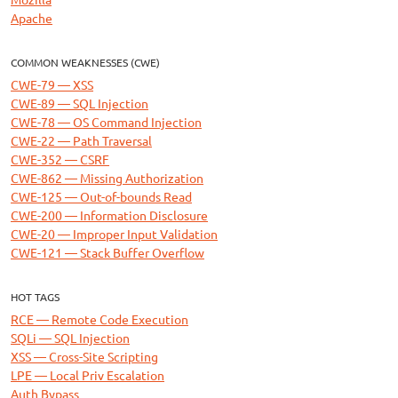
Apache
COMMON WEAKNESSES (CWE)
CWE-79 — XSS
CWE-89 — SQL Injection
CWE-78 — OS Command Injection
CWE-22 — Path Traversal
CWE-352 — CSRF
CWE-862 — Missing Authorization
CWE-125 — Out-of-bounds Read
CWE-200 — Information Disclosure
CWE-20 — Improper Input Validation
CWE-121 — Stack Buffer Overflow
HOT TAGS
RCE — Remote Code Execution
SQLi — SQL Injection
XSS — Cross-Site Scripting
LPE — Local Priv Escalation
Auth Bypass