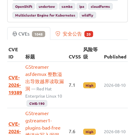
OpenShift
undertow
samba
ipa
cloudforms
Multicluster Engine for Kubernetes
wildfly
CVEs
安全公告
1045
20
CVE
风险等
ID
标题
CVSS
级
Published
GStreamer
asfdemux 整数溢
CVE-
出导致越界读取漏
2026-
7.1
2026-08-10
High
洞
— Red Hat
19389
Enterprise Linux 10
CWE-190
GStreamer
gstreamer1-
CVE-
plugins-bad-free
2026-
7.6
2026-08-10
High
堆溢出写入漏洞