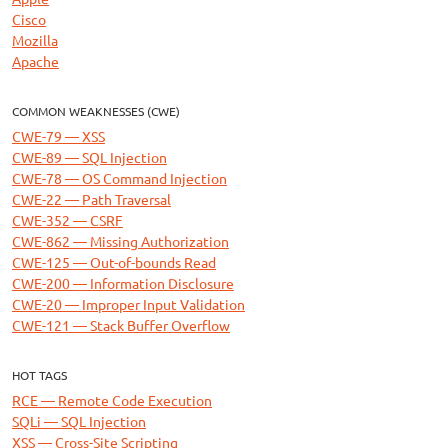
Cisco
Mozilla
Apache
COMMON WEAKNESSES (CWE)
CWE-79 — XSS
CWE-89 — SQL Injection
CWE-78 — OS Command Injection
CWE-22 — Path Traversal
CWE-352 — CSRF
CWE-862 — Missing Authorization
CWE-125 — Out-of-bounds Read
CWE-200 — Information Disclosure
CWE-20 — Improper Input Validation
CWE-121 — Stack Buffer Overflow
HOT TAGS
RCE — Remote Code Execution
SQLi — SQL Injection
XSS — Cross-Site Scripting