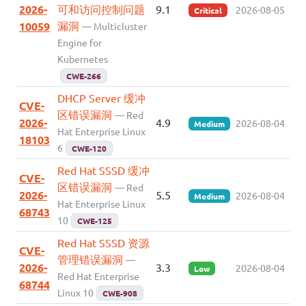
2026-
可和访问控制问题
9.1
2026-08-05
Critical
漏洞
10059
— Multicluster
Engine for
Kubernetes
CWE-266
DHCP Server 缓冲
CVE-
区错误漏洞
— Red
2026-
4.9
2026-08-04
Medium
Hat Enterprise Linux
18103
6
CWE-120
Red Hat SSSD 缓冲
CVE-
区错误漏洞
— Red
2026-
5.5
2026-08-04
Medium
Hat Enterprise Linux
68743
10
CWE-125
Red Hat SSSD 资源
CVE-
管理错误漏洞
—
2026-
3.3
2026-08-04
Low
Red Hat Enterprise
68744
Linux 10
CWE-908