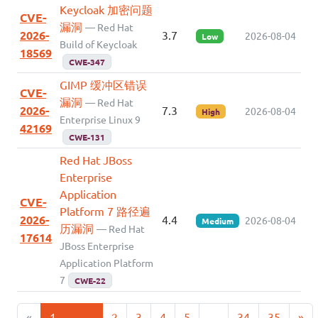
Keycloak 加密问题
CVE-
漏洞
— Red Hat
2026-
3.7
2026-08-04
Low
Build of Keycloak
18569
CWE-347
GIMP 缓冲区错误
CVE-
漏洞
— Red Hat
2026-
7.3
2026-08-04
High
Enterprise Linux 9
42169
CWE-131
Red Hat JBoss
Enterprise
Application
CVE-
Platform 7 路径遍
2026-
4.4
2026-08-04
Medium
历漏洞
— Red Hat
17614
JBoss Enterprise
Application Platform
7
CWE-22
«
1
2
3
4
5
…
34
35
»