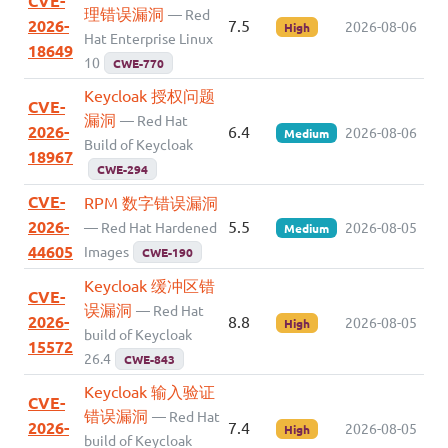
CVE-
理错误漏洞
— Red
2026-
7.5
2026-08-06
High
Hat Enterprise Linux
18649
10
CWE-770
Keycloak 授权问题
CVE-
漏洞
— Red Hat
2026-
6.4
2026-08-06
Medium
Build of Keycloak
18967
CWE-294
CVE-
RPM 数字错误漏洞
2026-
5.5
— Red Hat Hardened
2026-08-05
Medium
44605
Images
CWE-190
Keycloak 缓冲区错
CVE-
误漏洞
— Red Hat
2026-
8.8
2026-08-05
High
build of Keycloak
15572
26.4
CWE-843
Keycloak 输入验证
CVE-
错误漏洞
— Red Hat
2026-
7.4
2026-08-05
High
build of Keycloak