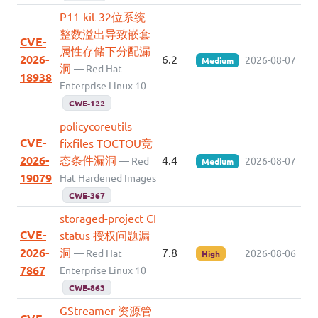
P11-kit 32位系统
整数溢出导致嵌套
CVE-
属性存储下分配漏
2026-
6.2
2026-08-07
Medium
洞
— Red Hat
18938
Enterprise Linux 10
CWE-122
policycoreutils
CVE-
fixfiles TOCTOU竞
2026-
态条件漏洞
4.4
— Red
2026-08-07
Medium
19079
Hat Hardened Images
CWE-367
storaged-project CI
CVE-
status 授权问题漏
2026-
洞
7.8
— Red Hat
2026-08-06
High
7867
Enterprise Linux 10
CWE-863
GStreamer 资源管