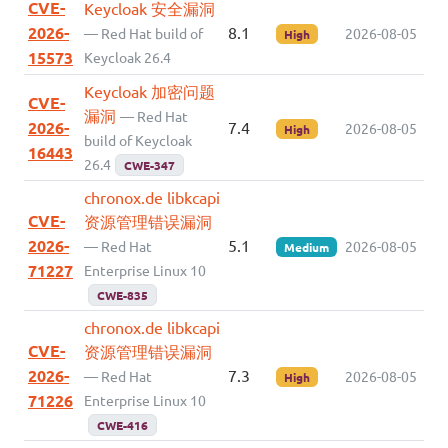
CVE-
Keycloak 安全漏洞
2026-
8.1
— Red Hat build of
2026-08-05
High
15573
Keycloak 26.4
Keycloak 加密问题
CVE-
漏洞
— Red Hat
2026-
7.4
2026-08-05
High
build of Keycloak
16443
26.4
CWE-347
chronox.de libkcapi
CVE-
资源管理错误漏洞
2026-
5.1
— Red Hat
2026-08-05
Medium
71227
Enterprise Linux 10
CWE-835
chronox.de libkcapi
CVE-
资源管理错误漏洞
2026-
7.3
— Red Hat
2026-08-05
High
71226
Enterprise Linux 10
CWE-416