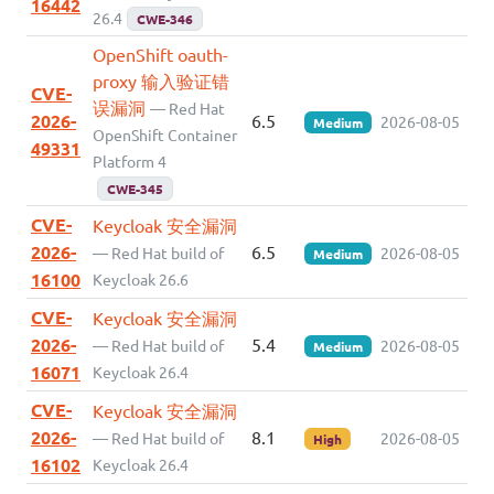
16442
26.4
CWE-346
OpenShift oauth-
proxy 输入验证错
CVE-
误漏洞
— Red Hat
2026-
6.5
2026-08-05
Medium
OpenShift Container
49331
Platform 4
CWE-345
CVE-
Keycloak 安全漏洞
2026-
6.5
— Red Hat build of
2026-08-05
Medium
16100
Keycloak 26.6
CVE-
Keycloak 安全漏洞
2026-
5.4
— Red Hat build of
2026-08-05
Medium
16071
Keycloak 26.4
CVE-
Keycloak 安全漏洞
2026-
8.1
— Red Hat build of
2026-08-05
High
16102
Keycloak 26.4